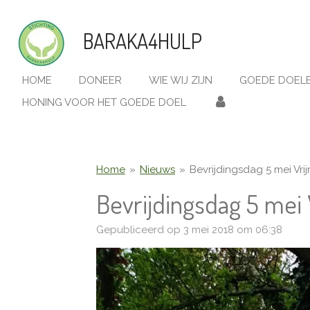
Ga
direct
BARAKA4HULP
naar
de
hoofdinhoud
HOME
DONEER
WIE WIJ ZIJN
GOEDE DOEL
HONING VOOR HET GOEDE DOEL
Home
»
Nieuws
»
Bevrijdingsdag 5 mei Vr
Bevrijdingsdag 5 mei 
Gepubliceerd op 3 mei 2018 om 06:38