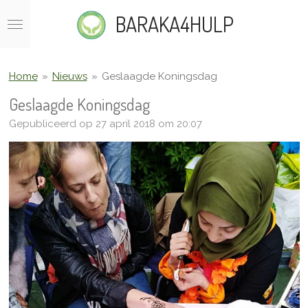
Ga
BARAKA4HULP
direct
naar
de
hoofdinhoud
Home
»
Nieuws
»
Geslaagde Koningsdag
Geslaagde Koningsdag
Gepubliceerd op 27 april 2018 om 20:07